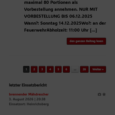
maximal 80 Portionen als
Vorbestellung annehmen. NUR MIT
VORBESTELLUNG BIS 06.12.2025
Wann?: Sonntag 14.12.2025Wo?: an der
FeuerwehrAbholzeit: 11:00 Uhr […]
den ganzen Beitrag lesen
Beitragsnavigation
1
2
3
4
5
6
…
26
Weiter »
letzter Einsatzbericht
brennender Mähdrescher
3. August 2026
|
20:38
Einsatzort: Heinrichsberg