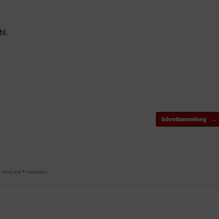
hl.
Schrottsammlung
→
r sind mit
*
markiert