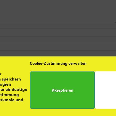
Cookie-Zustimmung verwalten
r
 speichern
logien
der eindeutige
Akzeptieren
ustimmung
Merkmale und
yright 2024 – Feuerwehr Glindenberg.
Datenschutzerklärung
Theme by
Sit