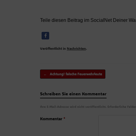
Teile diesen Beitrag im SocialNet Deiner Wa
Veröffentlicht in
Nachrichten
.
Beitragsnavigation
←
Achtung! falsche Feuerwehrleute
Schreiben Sie einen Kommentar
Ihre E-Mail-Adresse wird nicht veröffentlicht.
Erforderliche Felde
Kommentar
*