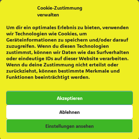
Cookie-Zustimmung
Teamevent – Minigolfen
16. Oktober 2025
verwalten
Zuwachs für die Einsatzabteilung
28. September 2025
Besuch in Colbitz
7. Juni 2025
Um dir ein optimales Erlebnis zu bieten, verwenden
wir Technologien wie Cookies, um
Geräteinformationen zu speichern und/oder darauf
Kommentare zu Beiträgen
zuzugreifen. Wenn du diesen Technologien
zustimmst, können wir Daten wie das Surfverhalten
Daniel
zu
Grünkohlverkauf 2023
oder eindeutige IDs auf dieser Website verarbeiten.
Daniel
zu
Abschied
Wenn du deine Zustimmung nicht erteilst oder
zurückziehst, können bestimmte Merkmale und
Christian Albrecht
zu
Abschied
Funktionen beeinträchtigt werden.
Melanie Ferl
zu
Abschied
Anja FIESELER
zu
Abschied
Akzeptieren
Ablehnen
© Copyright 2024 – Feuerwehr Glindenberg.
Einstellungen ansehen
Datenschutzerklärung
Theme by
SiteOrigin