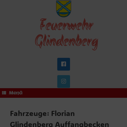
Zum
Inhalt
springen
Feuerwehr
Glindenberg
Menü
Fahrzeuge: Florian
Glindenberg Auffangbecken