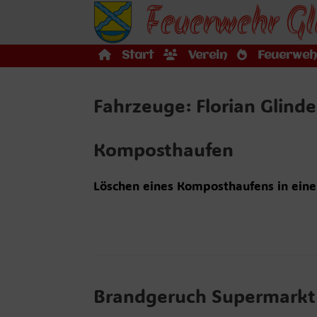
Feuerwehr Gl
Zum
Inhalt
springen
Start
Verein
Feuerweh
Fahrzeuge: Florian Glind
Komposthaufen
Löschen eines Komposthaufens in eine
Brandgeruch Supermarkt