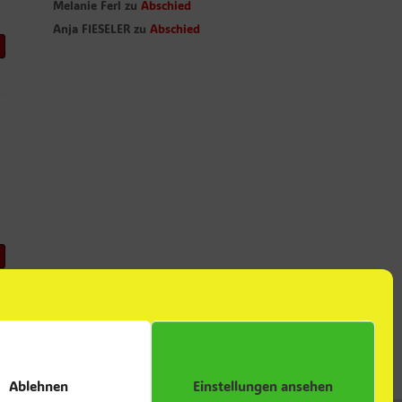
Melanie Ferl
zu
Abschied
Anja FIESELER
zu
Abschied
Ablehnen
Einstellungen ansehen