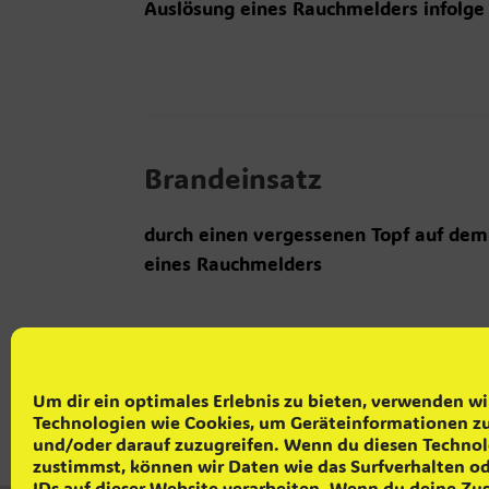
Auslösung eines Rauchmelders infolge
Brandeinsatz
durch einen vergessenen Topf auf dem
eines Rauchmelders
Um dir ein optimales Erlebnis zu bieten, verwenden wi
Technologien wie Cookies, um Geräteinformationen zu
Beitragsnavigation
« Zurück
1
…
18
1
und/oder darauf zuzugreifen. Wenn du diesen Techno
zustimmst, können wir Daten wie das Surfverhalten o
IDs auf dieser Website verarbeiten. Wenn du deine Z