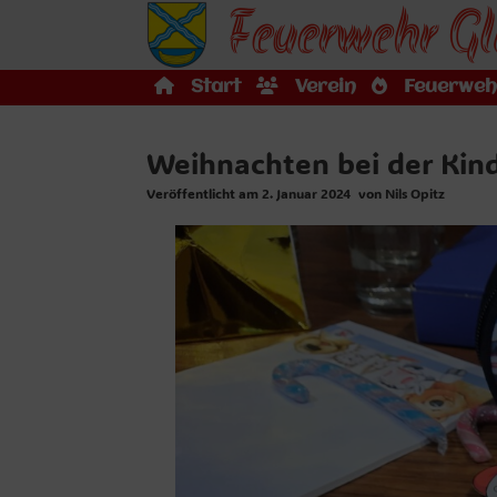
Feuerwehr Gl
Zum
Inhalt
springen
Start
Verein
Feuerweh
Weihnachten bei der Kin
Veröffentlicht am
2. Januar 2024
von
Nils Opitz