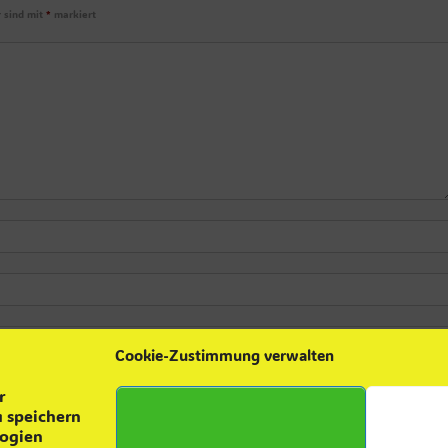
r sind mit
*
markiert
Cookie-Zustimmung verwalten
r
 speichern
logien