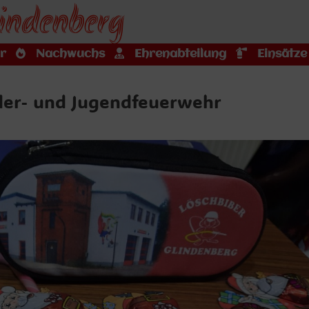
indenberg
r
Nachwuchs
Ehrenabteilung
Einsätze
der- und Jugendfeuerwehr