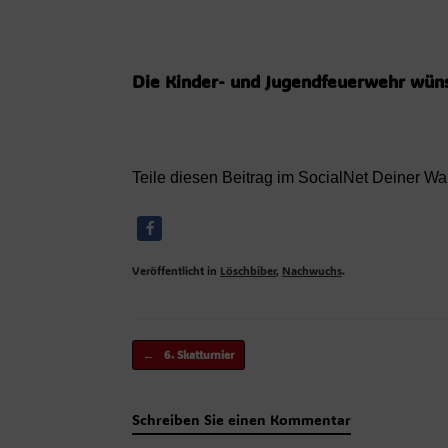
Die Kinder- und Jugendfeuerwehr wünsc
Teile diesen Beitrag im SocialNet Deiner Wa
Veröffentlicht in
Löschbiber
,
Nachwuchs
.
Beitragsnavigation
←
6. Skatturnier
Schreiben Sie einen Kommentar