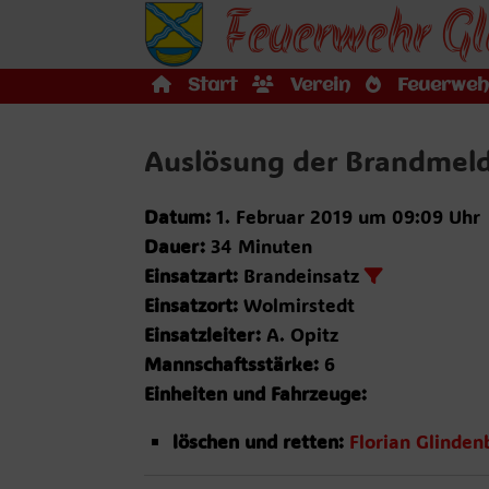
Feuerwehr Gl
Zum
Inhalt
springen
Start
Verein
Feuerweh
Auslösung der Brandmel
Datum:
1. Februar 2019 um 09:09 Uhr
Dauer:
34 Minuten
Einsatzart:
Brandeinsatz
Einsatzort:
Wolmirstedt
Einsatzleiter:
A. Opitz
Mannschaftsstärke:
6
Einheiten und Fahrzeuge:
löschen und retten:
Florian Glinden