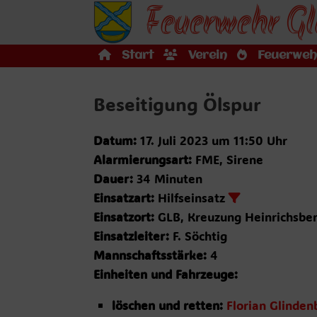
Feuerwehr Gl
Zum
Inhalt
springen
Start
Verein
Feuerweh
Beseitigung Ölspur
Datum:
17. Juli 2023 um 11:50 Uhr
Alarmierungsart:
FME, Sirene
Dauer:
34 Minuten
Einsatzart:
Hilfseinsatz
Einsatzort:
GLB, Kreuzung Heinrichsber
Einsatzleiter:
F. Söchtig
Mannschaftsstärke:
4
Einheiten und Fahrzeuge:
löschen und retten:
Florian Glinden