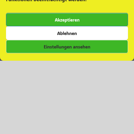
Grünkohlaktion ´25
22. November 2025
Teamevent – Minigolfen
16. Oktober 2025
Akzeptieren
Zuwachs für die Einsatzabteilung
28. September 2025
Besuch in Colbitz
7. Juni 2025
Ablehnen
Einstellungen ansehen
Kommentare zu Beiträgen
Daniel
zu
Grünkohlverkauf 2023
Daniel
zu
Abschied
Christian Albrecht
zu
Abschied
Melanie Ferl
zu
Abschied
Anja FIESELER
zu
Abschied
© Copyright 2024 – Feuerwehr Glindenberg.
Datenschutzerklärung
Theme by
SiteOrigin