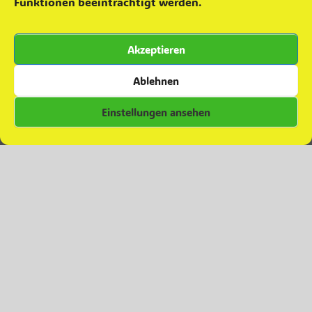
Funktionen beeinträchtigt werden.
Grünkohlaktion ´25
22. November 2025
Teamevent – Minigolfen
16. Oktober 2025
Akzeptieren
Zuwachs für die Einsatzabteilung
28. September 2025
Besuch in Colbitz
7. Juni 2025
Ablehnen
Einstellungen ansehen
Kommentare zu Beiträgen
Daniel
zu
Grünkohlverkauf 2023
Daniel
zu
Abschied
Christian Albrecht
zu
Abschied
Melanie Ferl
zu
Abschied
Anja FIESELER
zu
Abschied
© Copyright 2024 – Feuerwehr Glindenberg.
Datenschutzerklärung
Theme by
SiteOrigin