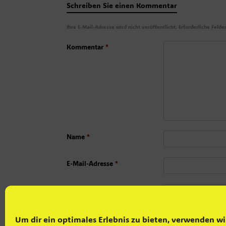
Schreiben Sie einen Kommentar
Ihre E-Mail-Adresse wird nicht veröffentlicht.
Erforderliche Felde
Kommentar
*
Name
*
E-Mail-Adresse
*
Website
Um dir ein optimales Erlebnis zu bieten, verwenden wi