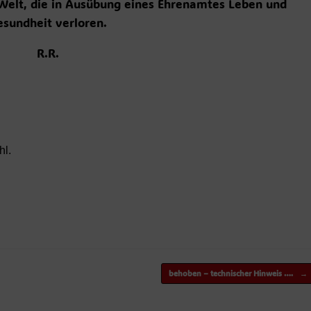
 Welt, die in Ausübung eines Ehrenamtes Leben und
esundheit verloren.
R.R.
hl.
behoben – technischer Hinweis ….
→