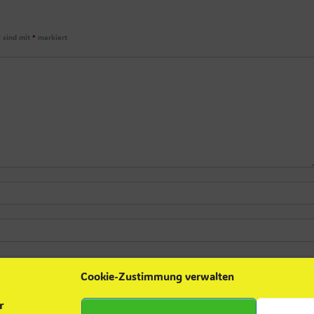
r sind mit
*
markiert
Cookie-Zustimmung verwalten
r