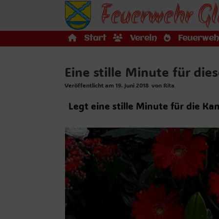
Feuerwehr Gl
Zum
Inhalt
springen
Start
Verein
Feuerweh
Eine stille Minute für di
Veröffentlicht am
19. Juni 2018
von
Rita
Legt eine stille Minute für die K