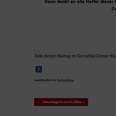
Dann denkt an alle Helfer dieser
G
Teile diesen Beitrag im SocialNet Deiner Wa
Veröffentlicht in
Nachrichten
.
Beitragsnavigation
←
Geburtstage im Juni in Alters-…