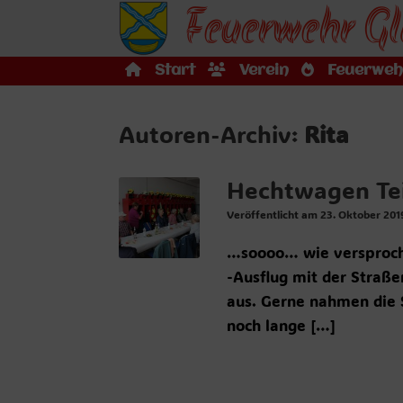
Feuerwehr Gl
Zum
Inhalt
springen
Start
Verein
Feuerweh
Autoren-Archiv:
Rita
Hechtwagen Tei
Veröffentlicht am
23. Oktober 201
…soooo… wie versproche
-Ausflug mit der Straß
aus. Gerne nahmen die S
noch lange […]