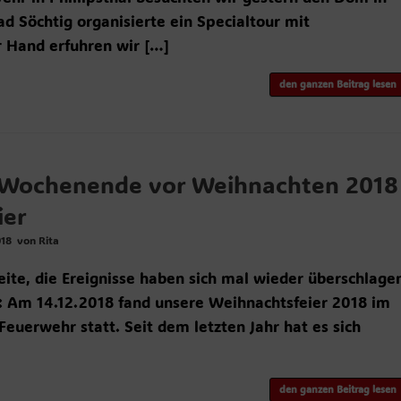
 Söchtig organisierte ein Specialtour mit
r Hand erfuhren wir […]
den ganzen Beitrag lesen
s Wochenende vor Weihnachten 2018
ier
018
von
Rita
eite, die Ereignisse haben sich mal wieder überschlage
Am 14.12.2018 fand unsere Weihnachtsfeier 2018 im
euerwehr statt. Seit dem letzten Jahr hat es sich
den ganzen Beitrag lesen