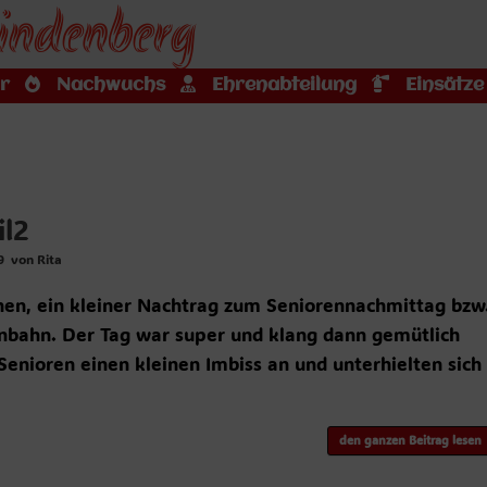
indenberg
r
Nachwuchs
Ehrenabteilung
Einsätze
l2
9
von
Rita
n, ein kleiner Nachtrag zum Seniorennachmittag bzw
enbahn. Der Tag war super und klang dann gemütlich
enioren einen kleinen Imbiss an und unterhielten sich
den ganzen Beitrag lesen