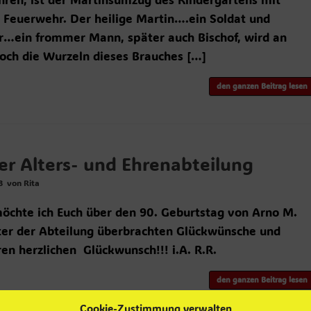
 Feuerwehr. Der heilige Martin….ein Soldat und
r…ein frommer Mann, später auch Bischof, wird an
och die Wurzeln dieses Brauches […]
den ganzen Beitrag lesen
er Alters- und Ehrenabteilung
8
von
Rita
öchte ich Euch über den 90. Geburtstag von Arno M.
eter der Abteilung überbrachten Glückwünsche und
ren herzlichen Glückwunsch!!! i.A. R.R.
den ganzen Beitrag lesen
Cookie-Zustimmung verwalten