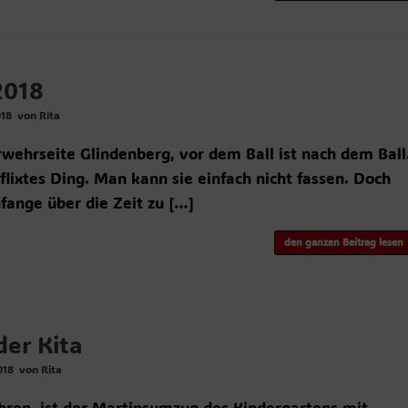
2018
018
von
Rita
wehrseite Glindenberg, vor dem Ball ist nach dem Ball
rflixtes Ding. Man kann sie einfach nicht fassen. Doch
nfange über die Zeit zu […]
den ganzen Beitrag lesen
er Kita
018
von
Rita
Jahren, ist der Martinsumzug des Kindergartens mit