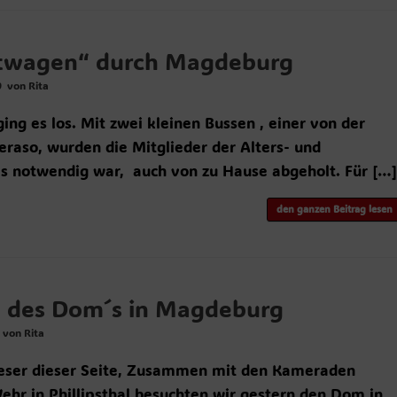
twagen“ durch Magdeburg
9
von
Rita
ng es los. Mit zwei kleinen Bussen , einer von der
raso, wurden die Mitglieder der Alters- und
es notwendig war, auch von zu Hause abgeholt. Für […
den ganzen Beitrag lesen
h des Dom´s in Magdeburg
von
Rita
eser dieser Seite, Zusammen mit den Kameraden
hr in Phillipsthal besuchten wir gestern den Dom in