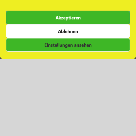
Grünkohlaktion ´25
22. November 2025
Teamevent – Minigolfen
16. Oktober 2025
Akzeptieren
Zuwachs für die Einsatzabteilung
28. September 2025
Besuch in Colbitz
7. Juni 2025
Ablehnen
Einstellungen ansehen
Kommentare zu Beiträgen
Daniel
zu
Grünkohlverkauf 2023
Daniel
zu
Abschied
Christian Albrecht
zu
Abschied
Melanie Ferl
zu
Abschied
Anja FIESELER
zu
Abschied
© Copyright 2024 – Feuerwehr Glindenberg.
Datenschutzerklärung
Theme by
SiteOrigin