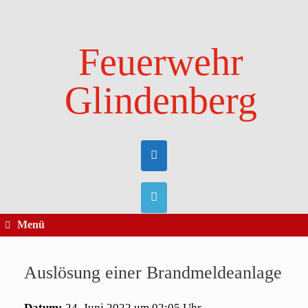
Zum
Inhalt
springen
Feuerwehr
Glindenberg
Menü
Auslösung einer Brandmeldeanlage
Datum:
24. Juni 2022 um 02:05 Uhr