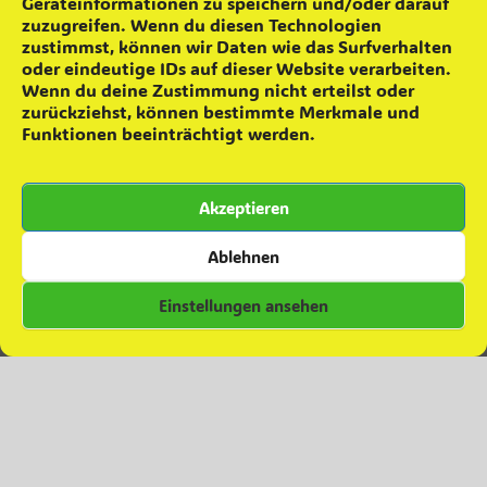
Geräteinformationen zu speichern und/oder darauf
Schrottsammlung
16. April 2026
zuzugreifen. Wenn du diesen Technologien
Feuerwehr wurde geehrt
17. Februar 2026
zustimmst, können wir Daten wie das Surfverhalten
Achtung! falsche Feuerwehrleute
22. Januar 2026
oder eindeutige IDs auf dieser Website verarbeiten.
Wenn du deine Zustimmung nicht erteilst oder
Das war das 8. Skatturnier
12. Januar 2026
zurückziehst, können bestimmte Merkmale und
8. Skatturnier
2. Dezember 2025
Funktionen beeinträchtigt werden.
Grünkohlaktion ´25
22. November 2025
Teamevent – Minigolfen
16. Oktober 2025
Akzeptieren
Zuwachs für die Einsatzabteilung
28. September 2025
Besuch in Colbitz
7. Juni 2025
Ablehnen
Einstellungen ansehen
Kommentare zu Beiträgen
Daniel
zu
Grünkohlverkauf 2023
Daniel
zu
Abschied
Christian Albrecht
zu
Abschied
Melanie Ferl
zu
Abschied
Anja FIESELER
zu
Abschied