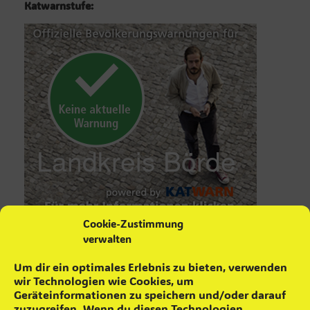
Katwarnstufe:
Cookie-Zustimmung
verwalten
aktuelle Neuigkeiten
Um dir ein optimales Erlebnis zu bieten, verwenden
wir Technologien wie Cookies, um
Maifeuer ´26
4. Mai 2026
Geräteinformationen zu speichern und/oder darauf
Schrottsammlung
16. April 2026
zuzugreifen. Wenn du diesen Technologien