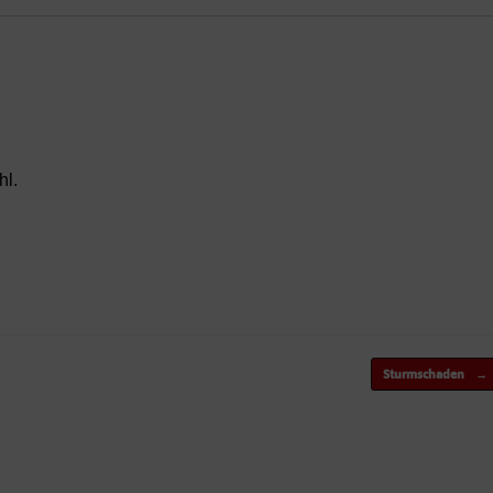
hl.
Sturmschaden
→