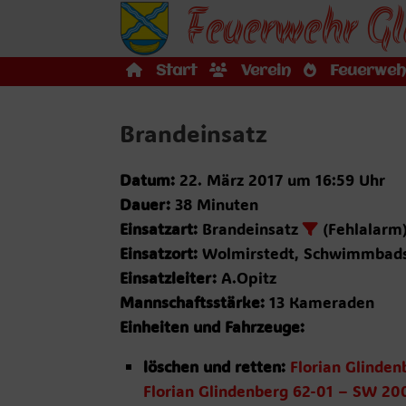
Feuerwehr Gl
Zum
Inhalt
springen
Start
Verein
Feuerweh
Brandeinsatz
Datum:
22. März 2017 um 16:59 Uhr
Dauer:
38 Minuten
Einsatzart:
Brandeinsatz
(Fehlalarm
Einsatzort:
Wolmirstedt, Schwimmbads
Einsatzleiter:
A.Opitz
Mannschaftsstärke:
13 Kameraden
Einheiten und Fahrzeuge:
löschen und retten:
Florian Glinde
Florian Glindenberg 62-01 – SW 20