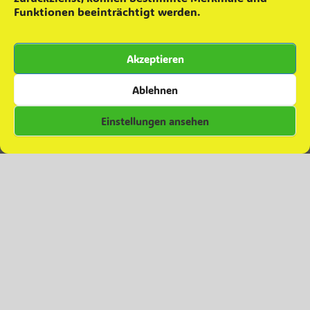
8. Skatturnier
2. Dezember 2025
Funktionen beeinträchtigt werden.
Grünkohlaktion ´25
22. November 2025
Teamevent – Minigolfen
16. Oktober 2025
Akzeptieren
Zuwachs für die Einsatzabteilung
28. September 2025
Besuch in Colbitz
7. Juni 2025
Ablehnen
Einstellungen ansehen
Kommentare zu Beiträgen
Daniel
zu
Grünkohlverkauf 2023
Daniel
zu
Abschied
Christian Albrecht
zu
Abschied
Melanie Ferl
zu
Abschied
Anja FIESELER
zu
Abschied
© Copyright 2024 – Feuerwehr Glindenberg.