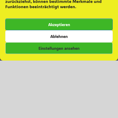
zurückziehst, können bestimmte Merkmale und
8. Skatturnier
2. Dezember 2025
Funktionen beeinträchtigt werden.
Grünkohlaktion ´25
22. November 2025
Teamevent – Minigolfen
16. Oktober 2025
Akzeptieren
Zuwachs für die Einsatzabteilung
28. September 2025
Besuch in Colbitz
7. Juni 2025
Ablehnen
Einstellungen ansehen
Kommentare zu Beiträgen
Daniel
zu
Grünkohlverkauf 2023
Daniel
zu
Abschied
Christian Albrecht
zu
Abschied
Melanie Ferl
zu
Abschied
Anja FIESELER
zu
Abschied
© Copyright 2024 – Feuerwehr Glindenberg.