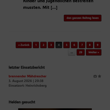
Kinder und Jugendlichen bestreiten
mussten. Mit […]
den ganzen Beitrag lesen
Beitragsnavigation
« Zurück
1
2
3
4
5
6
7
8
9
…
29
Weiter »
letzter Einsatzbericht
brennender Mähdrescher
3. August 2026
|
20:38
Einsatzort: Heinrichsberg
Helden gesucht