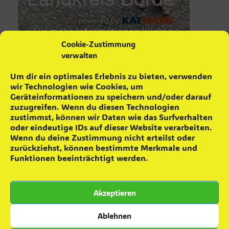
Cookie-Zustimmung
verwalten
aktuelle Neuigkeiten
Um dir ein optimales Erlebnis zu bieten, verwenden
wir Technologien wie Cookies, um
Maifeuer ´26
4. Mai 2026
Geräteinformationen zu speichern und/oder darauf
Schrottsammlung
16. April 2026
zuzugreifen. Wenn du diesen Technologien
Feuerwehr wurde geehrt
17. Februar 2026
zustimmst, können wir Daten wie das Surfverhalten
Achtung! falsche Feuerwehrleute
22. Januar 2026
oder eindeutige IDs auf dieser Website verarbeiten.
Wenn du deine Zustimmung nicht erteilst oder
Das war das 8. Skatturnier
12. Januar 2026
zurückziehst, können bestimmte Merkmale und
8. Skatturnier
2. Dezember 2025
Funktionen beeinträchtigt werden.
Grünkohlaktion ´25
22. November 2025
Teamevent – Minigolfen
16. Oktober 2025
Akzeptieren
Zuwachs für die Einsatzabteilung
28. September 2025
Besuch in Colbitz
7. Juni 2025
Ablehnen