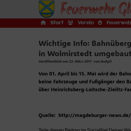
Feuerwehr Gl
Zum
Inhalt
springen
Start
Verein
Feuerweh
Wichtige Info: Bahnübe
in Wolmirstedt umgebaut
Veröffentlicht am
22. März 2017
von
AndyO
Von 01. April bis 15. Mai wird der Ba
keine Fahrzeuge und Fußgänger den B
über Heinrichsberg-Loitsche-Zielitz-Fa
Quelle: http://magdeburger-news.de
Teile diesen Beitrag im SocialNet Deiner Wa