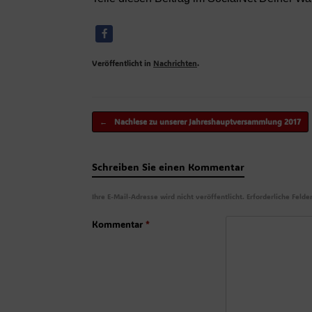
Veröffentlicht in
Nachrichten
.
Beitragsnavigation
←
Nachlese zu unserer Jahreshauptversammlung 2017
Schreiben Sie einen Kommentar
Ihre E-Mail-Adresse wird nicht veröffentlicht.
Erforderliche Felde
Kommentar
*