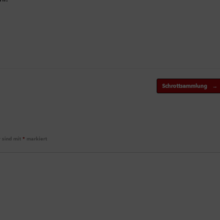
Schrottsammlung
→
r sind mit
*
markiert