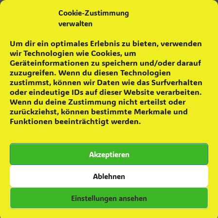
Cookie-Zustimmung
verwalten
aktuelle Neuigkeiten
Um dir ein optimales Erlebnis zu bieten, verwenden
wir Technologien wie Cookies, um
Maifeuer ´26
4. Mai 2026
Geräteinformationen zu speichern und/oder darauf
Schrottsammlung
16. April 2026
zuzugreifen. Wenn du diesen Technologien
Feuerwehr wurde geehrt
17. Februar 2026
zustimmst, können wir Daten wie das Surfverhalten
Achtung! falsche Feuerwehrleute
22. Januar 2026
oder eindeutige IDs auf dieser Website verarbeiten.
Wenn du deine Zustimmung nicht erteilst oder
Das war das 8. Skatturnier
12. Januar 2026
zurückziehst, können bestimmte Merkmale und
8. Skatturnier
2. Dezember 2025
Funktionen beeinträchtigt werden.
Grünkohlaktion ´25
22. November 2025
Teamevent – Minigolfen
16. Oktober 2025
Akzeptieren
Zuwachs für die Einsatzabteilung
28. September 2025
Besuch in Colbitz
7. Juni 2025
Ablehnen
Einstellungen ansehen
Kommentare zu Beiträgen
Daniel
zu
Grünkohlverkauf 2023