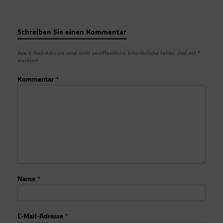
Schreiben Sie einen Kommentar
Ihre E-Mail-Adresse wird nicht veröffentlicht.
Erforderliche Felder sind mit
*
markiert
Kommentar
*
Name
*
E-Mail-Adresse
*