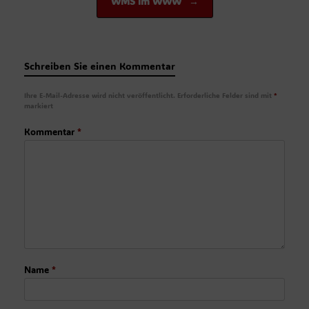
WMS im WWW
→
Schreiben Sie einen Kommentar
Ihre E-Mail-Adresse wird nicht veröffentlicht.
Erforderliche Felder sind mit
*
markiert
Kommentar
*
Name
*