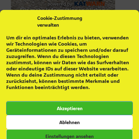
Cookie-Zustimmung
verwalten
aktuelle Neuigkeiten
Um dir ein optimales Erlebnis zu bieten, verwenden
wir Technologien wie Cookies, um
Maifeuer ´26
4. Mai 2026
Geräteinformationen zu speichern und/oder darauf
Schrottsammlung
16. April 2026
zuzugreifen. Wenn du diesen Technologien
Feuerwehr wurde geehrt
17. Februar 2026
zustimmst, können wir Daten wie das Surfverhalten
Achtung! falsche Feuerwehrleute
22. Januar 2026
oder eindeutige IDs auf dieser Website verarbeiten.
Wenn du deine Zustimmung nicht erteilst oder
Das war das 8. Skatturnier
12. Januar 2026
zurückziehst, können bestimmte Merkmale und
8. Skatturnier
2. Dezember 2025
Funktionen beeinträchtigt werden.
Grünkohlaktion ´25
22. November 2025
Teamevent – Minigolfen
16. Oktober 2025
Akzeptieren
Zuwachs für die Einsatzabteilung
28. September 2025
Besuch in Colbitz
7. Juni 2025
Ablehnen
Einstellungen ansehen
Kommentare zu Beiträgen