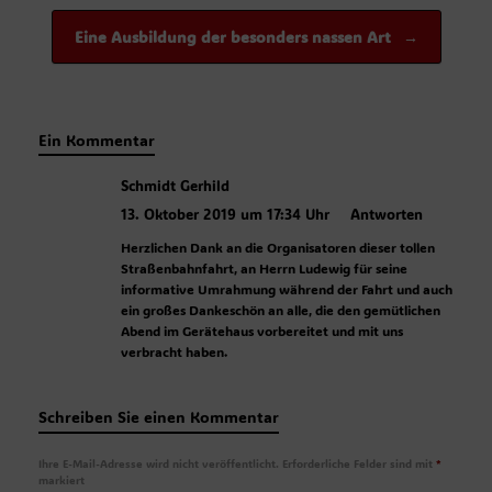
Eine Ausbildung der besonders nassen Art
→
Ein Kommentar
Schmidt Gerhild
13. Oktober 2019 um 17:34 Uhr
Antworten
Herzlichen Dank an die Organisatoren dieser tollen
Straßenbahnfahrt, an Herrn Ludewig für seine
informative Umrahmung während der Fahrt und auch
ein großes Dankeschön an alle, die den gemütlichen
Abend im Gerätehaus vorbereitet und mit uns
verbracht haben.
Schreiben Sie einen Kommentar
Ihre E-Mail-Adresse wird nicht veröffentlicht.
Erforderliche Felder sind mit
*
markiert