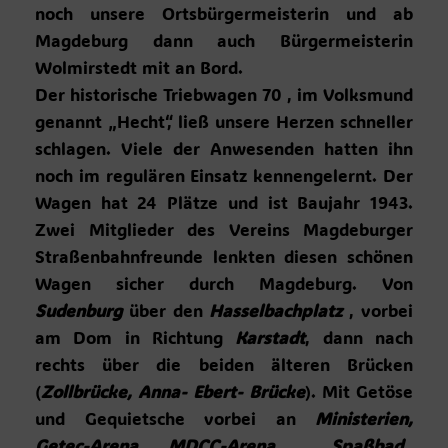
noch unsere Ortsbürgermeisterin und ab
Magdeburg dann auch Bürgermeisterin
Wolmirstedt mit an Bord.
Der historische Triebwagen 70 , im Volksmund
genannt „Hecht“, ließ unsere Herzen schneller
schlagen. Viele der Anwesenden hatten ihn
noch im regulären Einsatz kennengelernt. Der
Wagen hat 24 Plätze und ist Baujahr 1943.
Zwei Mitglieder des Vereins Magdeburger
Straßenbahnfreunde lenkten diesen schönen
Wagen sicher durch Magdeburg. Von
Sudenburg
über den
Hasselbachplatz
, vorbei
am Dom in Richtung
Karstadt
, dann nach
rechts über die beiden älteren Brücken
(
Zollbrücke, Anna- Ebert- Brücke
). Mit Getöse
und Gequietsche vorbei an
M
inisterien,
Getec-Arena, MDCC-Arena , Spaßbad,